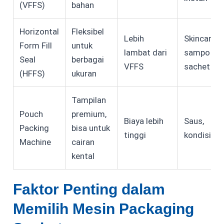
(VFFS)
bahan
Horizontal
Fleksibel
Lebih
Skincare,
Form Fill
untuk
lambat dari
sampo
Seal
berbagai
VFFS
sachet
(HFFS)
ukuran
Tampilan
Pouch
premium,
Biaya lebih
Saus,
Packing
bisa untuk
tinggi
kondision
Machine
cairan
kental
Faktor Penting dalam
Memilih Mesin Packaging