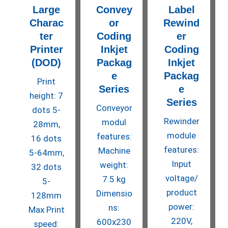
Large
Convey
Label
Charac
or
Rewind
ter
Coding
er
Printer
Inkjet
Coding
(DOD)
Packag
Inkjet
e
Packag
Print
Series
e
height: 7
Series
Conveyor
dots 5-
Rewinder
modul
28mm,
module
features:
16 dots
features:
Machine
5-64mm,
Input
weight:
32 dots
voltage/
7.5 kg
5-
product
Dimensio
128mm
power:
ns:
Max Print
220V,
600x230
speed: