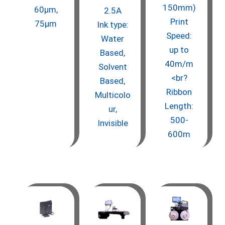
150mm)
60μm,
2.5A
Print
75μm
Ink type:
Speed:
Water
up to
Based,
40m/m
Solvent
<br?
Based,
Ribbon
Multicolo
Length:
ur,
500-
Invisible
600m