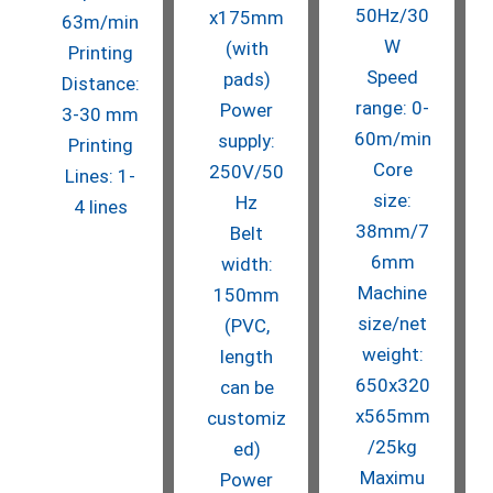
50Hz/30
x175mm
63m/min
W
(with
Printing
Speed
pads)
Distance:
range: 0-
Power
3-30 mm
60m/min
supply:
Printing
Core
250V/50
Lines: 1-
size:
Hz
4 lines
38mm/7
Belt
6mm
width:
Machine
150mm
size/net
(PVC,
weight:
length
650x320
can be
x565mm
customiz
/25kg
ed)
Maximu
Power