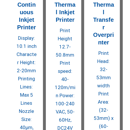
Contin
Therma
Therma
uous
l Inkjet
l
Inkjet
Printer
Transfe
Printer
r
Print
Overpri
Display:
Height
nter
10.1 inch
12.7-
Print
Characte
50.8mm
Head:
r Height:
Print
32-
2-20mm
speed:
53mm
Printing
40-
width
Lines:
120m/mi
Print
Max 5
n Power:
Area:
Lines
100-240
(32-
Nozzle
VAC, 50-
53mm) x
Size:
60Hz,
(60-
40μm,
DC24V