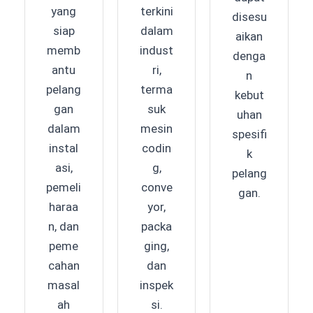
yang
terkini
disesu
siap
dalam
aikan
memb
indust
denga
antu
ri,
n
pelang
terma
kebut
gan
suk
uhan
dalam
mesin
spesifi
instal
codin
k
asi,
g,
pelang
pemeli
conve
gan.
haraa
yor,
n, dan
packa
peme
ging,
cahan
dan
masal
inspek
ah
si.