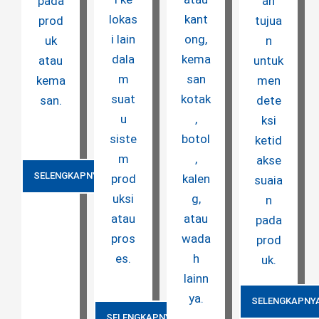
pada
an
lokas
kant
prod
tujua
i lain
ong,
uk
n
dala
kema
atau
untuk
m
san
kema
men
suat
kotak
san.
dete
u
,
ksi
siste
botol
ketid
m
,
akse
SELENGKAPNYA
prod
kalen
suaia
uksi
g,
n
atau
atau
pada
pros
wada
prod
es.
h
uk.
lainn
ya.
SELENGKAPNY
SELENGKAPNYA