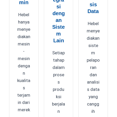
min
sis
si
Data
deng
Hebel
an
hanya
Hebel
Siste
menye
menye
m
diakan
diakan
Lain
mesin
siste
-
m
Setiap
mesin
pelapo
tahap
denga
ran
dalam
n
dan
prose
kualita
analisi
s
s
s data
produ
terjam
yang
ksi
in dari
cangg
berjala
merek
ih
n