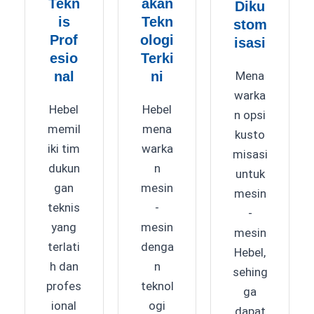
Tekn
akan
Diku
is
Tekn
stom
Prof
ologi
isasi
esio
Terki
nal
ni
Mena
warka
Hebel
Hebel
n opsi
memil
mena
kusto
iki tim
warka
misasi
dukun
n
untuk
gan
mesin
mesin
teknis
-
-
yang
mesin
mesin
terlati
denga
Hebel,
h dan
n
sehing
profes
teknol
ga
ional
ogi
dapat