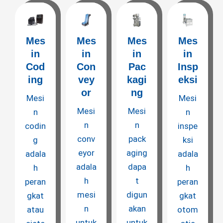
Mes
Mes
Mes
Mes
in
in
in
in
Cod
Con
Pac
Insp
ing
vey
kagi
eksi
or
ng
Mesi
Mesi
Mesi
Mesi
n
n
n
n
codin
inspe
conv
pack
g
ksi
eyor
aging
adala
adala
adala
dapa
h
h
h
t
peran
peran
mesi
digun
gkat
gkat
n
akan
atau
otom
untuk
untuk