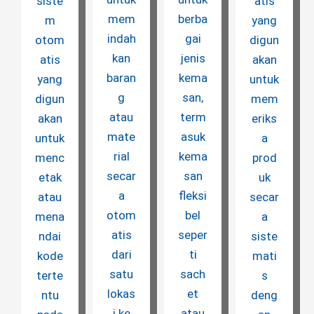
siste
atis
mem
berba
m
yang
indah
gai
otom
digun
kan
jenis
atis
akan
baran
kema
yang
untuk
g
san,
digun
mem
atau
term
akan
eriks
mate
asuk
untuk
a
rial
kema
menc
prod
secar
san
etak
uk
a
fleksi
atau
secar
otom
bel
mena
a
atis
seper
ndai
siste
dari
ti
kode
mati
satu
sach
terte
s
lokas
et
ntu
deng
i ke
atau