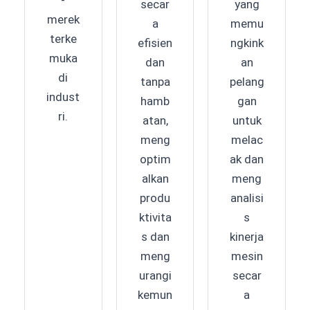
-
yang
secar
merek
memu
a
terke
ngkink
efisien
muka
an
dan
di
pelang
tanpa
indust
gan
hamb
ri.
untuk
atan,
melac
meng
ak dan
optim
meng
alkan
analisi
produ
s
ktivita
kinerja
s dan
mesin
meng
secar
urangi
a
kemun