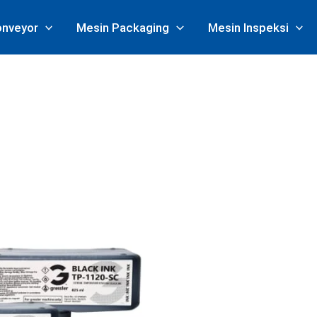
onveyor
Mesin Packaging
Mesin Inspeksi